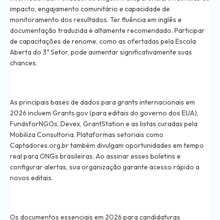
impacto, engajamento comunitário e capacidade de
monitoramento dos resultados. Ter fluência em inglês e
documentação traduzida é altamente recomendado. Participar
de capacitações de renome, como as ofertadas pela Escola
Aberta do 3º Setor, pode aumentar significativamente suas
chances.
Where can I find up-to-date databases of
international grants for Brazilian non-profits in 2026?
As principais bases de dados para grants internacionais em
2026 incluem Grants.gov (para editais do governo dos EUA),
FundsforNGOs, Devex, GrantStation e as listas curadas pela
Mobiliza Consultoria. Plataformas setoriais como
Captadores.org.br também divulgam oportunidades em tempo
real para ONGs brasileiras. Ao assinar esses boletins e
configurar alertas, sua organização garante acesso rápido a
novos editais.
What documents do I need to apply for international
grants as a Brazilian entity in 2026?
Os documentos essenciais em 2026 para candidaturas