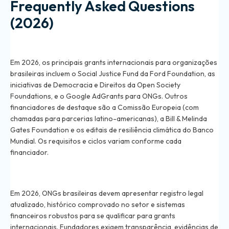
Frequently Asked Questions
(2026)
What are the best international grants available for
Brazilian organizations in 2026?
Em 2026, os principais grants internacionais para organizações
brasileiras incluem o Social Justice Fund da Ford Foundation, as
iniciativas de Democracia e Direitos da Open Society
Foundations, e o Google AdGrants para ONGs. Outros
financiadores de destaque são a Comissão Europeia (com
chamadas para parcerias latino-americanas), a Bill & Melinda
Gates Foundation e os editais de resiliência climática do Banco
Mundial. Os requisitos e ciclos variam conforme cada
financiador.
How can a Brazilian NGO qualify for international
funding in 2026?
Em 2026, ONGs brasileiras devem apresentar registro legal
atualizado, histórico comprovado no setor e sistemas
financeiros robustos para se qualificar para grants
internacionais. Fundadores exigem transparência, evidências de